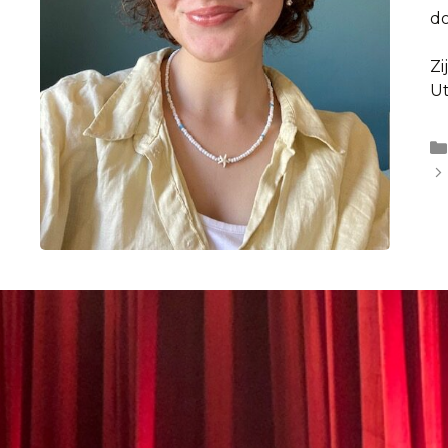
d
Zi
Ut