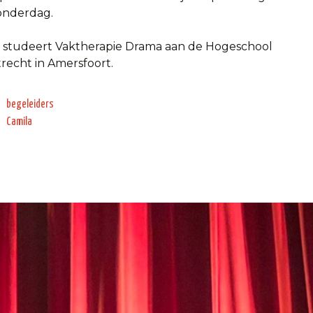
onderdag.
j studeert Vaktherapie Drama aan de Hogeschool
recht in Amersfoort.
Categorieën
begeleiders
Camila