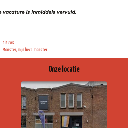
 vacature is inmiddels vervuld.
Categorieën
nieuws
Monster, mijn lieve monster
Onze locatie